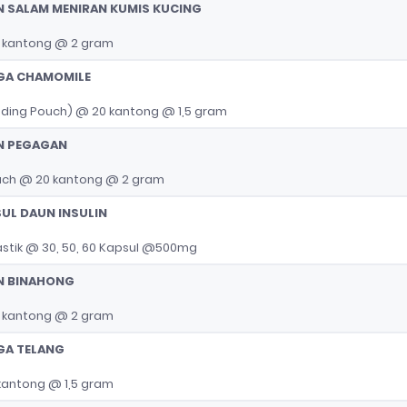
N SALAM MENIRAN KUMIS KUCING
 kantong @ 2 gram
GA CHAMOMILE
ding Pouch) @ 20 kantong @ 1,5 gram
N PEGAGAN
uch @ 20 kantong @ 2 gram
UL DAUN INSULIN
astik @ 30, 50, 60 Kapsul @500mg
N BINAHONG
 kantong @ 2 gram
GA TELANG
antong @ 1,5 gram