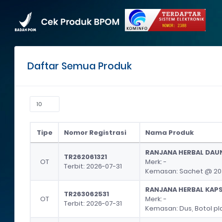
Daftar Semua Produk
Tipe
Nomor Registrasi
Nama Produk
Tipe
Nomor Registrasi
Nama Produk
RANJANA HERBAL DAU
TR262061321
OT
Merk: -
Terbit: 2026-07-31
Kemasan: Sachet @ 20
RANJANA HERBAL KAP
TR263062531
OT
Merk: -
Terbit: 2026-07-31
Kemasan: Dus, Botol pla