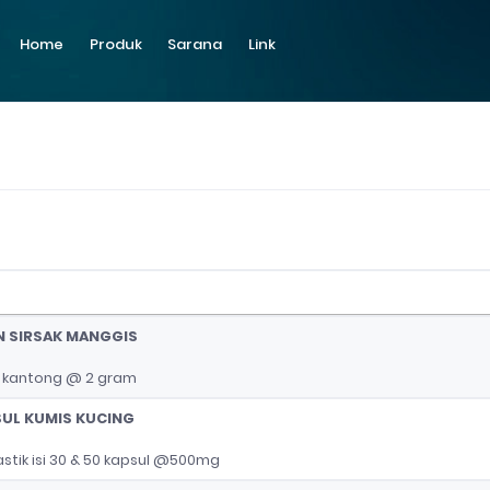
Home
Produk
Sarana
Link
N SIRSAK MANGGIS
 kantong @ 2 gram
SUL KUMIS KUCING
stik isi 30 & 50 kapsul @500mg