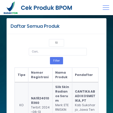
Jumat, 07 Agustus 2026 03:20 PM
Daftar Semua Produk
Filter
Nomor
Nama
Tipe
Pendaftar
Registrasi
Produk
Tipe
Nomor
Nama
Pendaftar
Silk Skin
Registrasi
Produk
Radian
CANTIKA AB
ce Seru
ADI KOSMET
NA1824010
m
IKA, PT
8360
KO
Merk: ETE
Kab Sukohar
Terbit: 2024
RNISKIN
jo, Jawa Ten
-06-13