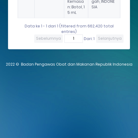
Kemasa
gah, INDONE
n: Botol, 1
SIA
5 mL
Data ke 1 - 1 dari 1 (filtered from 662,420 total
entries)
Sebelumnya
Dari: 1
Selanjutnya
2022 ©
Badan Pengawas Obat dan Makanan Republik Indonesia