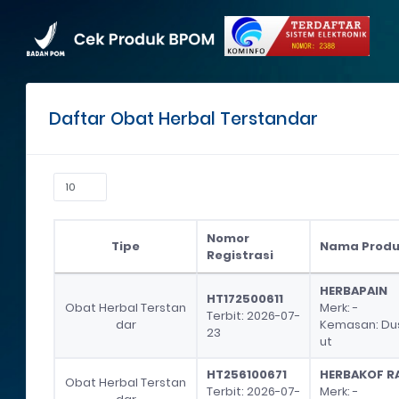
Daftar Obat Herbal Terstandar
Nomor
Tipe
Nama Prod
Registrasi
Tipe
Nomor
Nama Prod
HERBAPAIN
HT172500611
Registrasi
Obat Herbal Terstan
Merk: -
Terbit: 2026-07-
dar
Kemasan: Dus,
23
ut
HT256100671
HERBAKOF RA
Obat Herbal Terstan
Terbit: 2026-07-
Merk: -