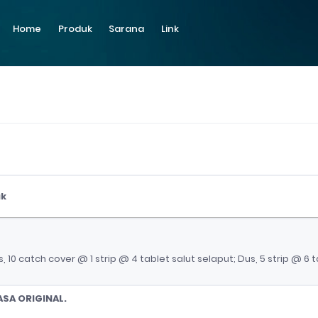
Home
Produk
Sarana
Link
uk
uk
 10 catch cover @ 1 strip @ 4 tablet salut selaput; Dus, 5 strip @ 6 t
SA ORIGINAL.