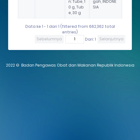
n: Tube, 1
gah, INDONE
0 g, Tub
SIA
e, 30 g
Data ke 1 - 1 dari 1 (filtered from 662,362 total
entries)
Sebelumnya
Dari: 1
Selanjutnya
2022 ©
Badan Pengawas Obat dan Makanan Republik Indonesia