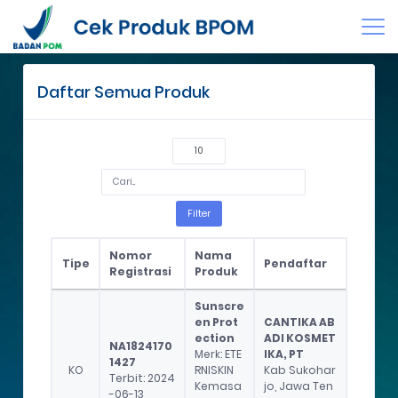
Jumat, 07 Agustus 2026 10:17 AM
Daftar Semua Produk
Filter
Nomor
Nama
Tipe
Pendaftar
Registrasi
Produk
Tipe
Nomor
Nama
Pendaftar
Sunscre
Registrasi
Produk
en Prot
CANTIKA AB
ection
ADI KOSMET
NA1824170
Merk: ETE
IKA, PT
1427
KO
RNISKIN
Kab Sukohar
Terbit: 2024
Kemasa
jo, Jawa Ten
-06-13